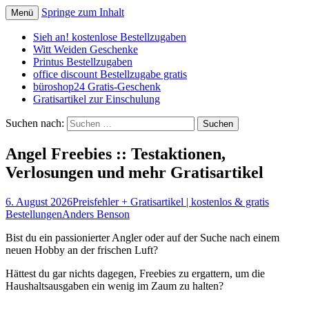
Springe zum Inhalt
Menü
Schnäppchen, Gutscheine & Spartipps:
spaaaren.de
Sieh an! kostenlose Bestellzugaben
günstig einkaufen und billig leben
Witt Weiden Geschenke
Printus Bestellzugaben
office discount Bestellzugabe gratis
büroshop24 Gratis-Geschenk
Gratisartikel zur Einschulung
Suchen nach:
Angel Freebies :: Testaktionen,
Verlosungen und mehr Gratisartikel
6. August 2026
Preisfehler + Gratisartikel | kostenlos & gratis
Bestellungen
Anders Benson
Bist du ein passionierter Angler oder auf der Suche nach einem
neuen Hobby an der frischen Luft?
Hättest du gar nichts dagegen, Freebies zu ergattern, um die
Haushaltsausgaben ein wenig im Zaum zu halten?