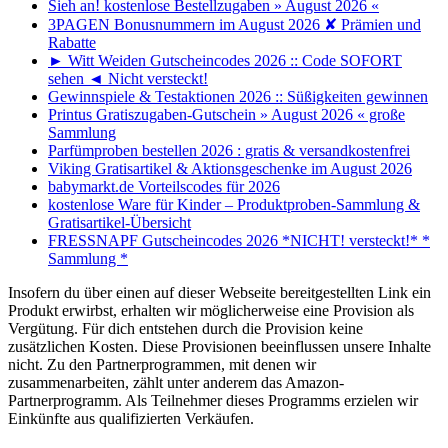
Sieh an! kostenlose Bestellzugaben » August 2026 «
3PAGEN Bonusnummern im August 2026 ✘ Prämien und
Rabatte
► Witt Weiden Gutscheincodes 2026 :: Code SOFORT
sehen ◄ Nicht versteckt!
Gewinnspiele & Testaktionen 2026 :: Süßigkeiten gewinnen
Printus Gratiszugaben-Gutschein » August 2026 « große
Sammlung
Parfümproben bestellen 2026 : gratis & versandkostenfrei
Viking Gratisartikel & Aktionsgeschenke im August 2026
babymarkt.de Vorteilscodes für 2026
kostenlose Ware für Kinder – Produktproben-Sammlung &
Gratisartikel-Übersicht
FRESSNAPF Gutscheincodes 2026 *NICHT! versteckt!* *
Sammlung *
Insofern du über einen auf dieser Webseite bereitgestellten Link ein
Produkt erwirbst, erhalten wir möglicherweise eine Provision als
Vergütung. Für dich entstehen durch die Provision keine
zusätzlichen Kosten. Diese Provisionen beeinflussen unsere Inhalte
nicht. Zu den Partnerprogrammen, mit denen wir
zusammenarbeiten, zählt unter anderem das Amazon-
Partnerprogramm. Als Teilnehmer dieses Programms erzielen wir
Einkünfte aus qualifizierten Verkäufen.