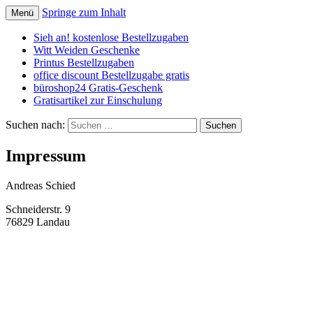
Springe zum Inhalt
Menü
Schnäppchen, Gutscheine & Spartipps:
spaaaren.de
Sieh an! kostenlose Bestellzugaben
günstig einkaufen und billig leben
Witt Weiden Geschenke
Printus Bestellzugaben
office discount Bestellzugabe gratis
büroshop24 Gratis-Geschenk
Gratisartikel zur Einschulung
Suchen nach:
Impressum
Andreas Schied
Schneiderstr. 9
76829 Landau