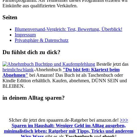
Partnerprogramm. Als Teilnehmer dieses Programms erzielen wir
Einkünfte aus qualifizierten Verkäufen.
Seiten
Blumenversand-Vergleich: Test, Bewertung, Überblick!
Impressum
Privatsphäre & Datenschutz
Du fühlst dich zu dick?
Bestelle jetzt das
heimlichschlank
-Abnehmbuch
"Du bist fett: Klartext beim
Abnehmen"
bei Amazon! Das Buch ist als Taschenbuch oder
Kindle Edition erhältlich. Kaufen, abnehmen, DÜNN SEIN und
BLEIBEN.
in deinem Alltag sparen?
SIcher dir jetzt den spaaaren.de-Ratgeber bei amazon.de!
>>>
Sparen im Haushalt: Weniger Geld im Alltag ausgeben,
minimalistisch leben: Ratgeber mit Tipps, Tricks und anderem
Wirr Warr
gibt es als
Taschenbuch
und
ebook
!