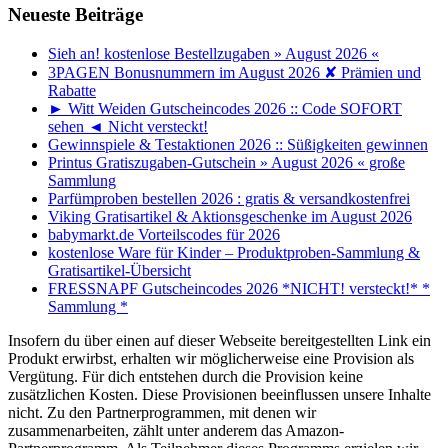
Neueste Beiträge
Sieh an! kostenlose Bestellzugaben » August 2026 «
3PAGEN Bonusnummern im August 2026 ✘ Prämien und
Rabatte
► Witt Weiden Gutscheincodes 2026 :: Code SOFORT
sehen ◄ Nicht versteckt!
Gewinnspiele & Testaktionen 2026 :: Süßigkeiten gewinnen
Printus Gratiszugaben-Gutschein » August 2026 « große
Sammlung
Parfümproben bestellen 2026 : gratis & versandkostenfrei
Viking Gratisartikel & Aktionsgeschenke im August 2026
babymarkt.de Vorteilscodes für 2026
kostenlose Ware für Kinder – Produktproben-Sammlung &
Gratisartikel-Übersicht
FRESSNAPF Gutscheincodes 2026 *NICHT! versteckt!* *
Sammlung *
Insofern du über einen auf dieser Webseite bereitgestellten Link ein
Produkt erwirbst, erhalten wir möglicherweise eine Provision als
Vergütung. Für dich entstehen durch die Provision keine
zusätzlichen Kosten. Diese Provisionen beeinflussen unsere Inhalte
nicht. Zu den Partnerprogrammen, mit denen wir
zusammenarbeiten, zählt unter anderem das Amazon-