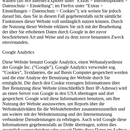
wählen (Im MS Internet-Explorer unter “Extras > Internetoptionen >
Datenschutz > Einstellung”; im Firefox unter “Extras >
Einstellungen > Datenschutz > Cookies”); wir weisen Sie jedoch
darauf hin, dass Sie in diesem Fall gegebenenfalls nicht sämtliche
Funktionen dieser Website voll umfänglich nutzen können. Durch
die Nutzung dieser Website erklären Sie sich mit der Bearbeitung
der über Sie erhobenen Daten durch Google in der zuvor
beschriebenen Art und Weise und zu dem zuvor benannten Zweck
einverstanden.
Google Analytics
Diese Website benutzt Google Analytics, einen Webanalysedienst
der Google Inc. (”Google”). Google Analytics verwendet sog.
”Cookies”, Textdateien, die auf Ihrem Computer gespeichert werden
und die eine Analyse der Benutzung der Website durch Sie
ermöglicht. Die durch den Cookie erzeugten Informationen über
Ihre Benutzung diese Website (einschließlich Ihrer IP-Adresse) wird
an einen Server von Google in den USA übertragen und dort
gespeichert. Google wird diese Informationen benutzen, um Ihre
Nutzung der Website auszuwerten, um Reports über die
Websiteaktivitäten für die Websitebetreiber zusammenzustellen und
um weitere mit der Websitenutzung und der Internetnutzung
verbundene Dienstleistungen zu erbringen. Auch wird Google diese
Informationen gegebenenfalls an Dritte übertragen, sofern dies
gesetzlich vorgeschrieben oder soweit Dritte diese Daten im Auftrag