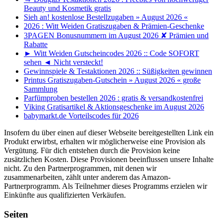
Beauty und Kosmetik gratis
Sieh an! kostenlose Bestellzugaben » August 2026 «
2026 : Witt Weiden Gratiszugaben & Prämien-Geschenke
3PAGEN Bonusnummern im August 2026 ✘ Prämien und
Rabatte
► Witt Weiden Gutscheincodes 2026 :: Code SOFORT
sehen ◄ Nicht versteckt!
Gewinnspiele & Testaktionen 2026 :: Süßigkeiten gewinnen
Printus Gratiszugaben-Gutschein » August 2026 « große
Sammlung
Parfümproben bestellen 2026 : gratis & versandkostenfrei
Viking Gratisartikel & Aktionsgeschenke im August 2026
babymarkt.de Vorteilscodes für 2026
Insofern du über einen auf dieser Webseite bereitgestellten Link ein
Produkt erwirbst, erhalten wir möglicherweise eine Provision als
Vergütung. Für dich entstehen durch die Provision keine
zusätzlichen Kosten. Diese Provisionen beeinflussen unsere Inhalte
nicht. Zu den Partnerprogrammen, mit denen wir
zusammenarbeiten, zählt unter anderem das Amazon-
Partnerprogramm. Als Teilnehmer dieses Programms erzielen wir
Einkünfte aus qualifizierten Verkäufen.
Seiten