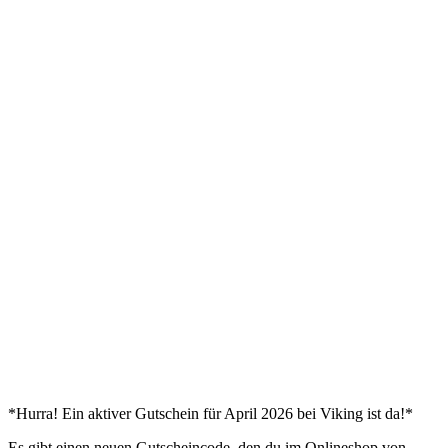
*Hurra! Ein aktiver Gutschein für April 2026 bei Viking ist da!*
Es gibt einen neuen Gutscheincode, den du im Onlineshop von