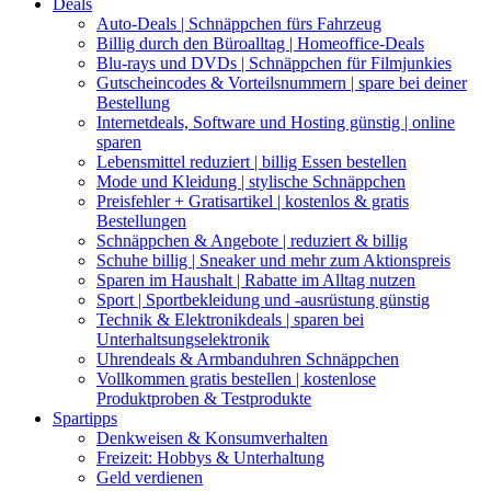
Deals
Auto-Deals | Schnäppchen fürs Fahrzeug
Billig durch den Büroalltag | Homeoffice-Deals
Blu-rays und DVDs | Schnäppchen für Filmjunkies
Gutscheincodes & Vorteilsnummern | spare bei deiner
Bestellung
Internetdeals, Software und Hosting günstig | online
sparen
Lebensmittel reduziert | billig Essen bestellen
Mode und Kleidung | stylische Schnäppchen
Preisfehler + Gratisartikel | kostenlos & gratis
Bestellungen
Schnäppchen & Angebote | reduziert & billig
Schuhe billig | Sneaker und mehr zum Aktionspreis
Sparen im Haushalt | Rabatte im Alltag nutzen
Sport | Sportbekleidung und -ausrüstung günstig
Technik & Elektronikdeals | sparen bei
Unterhaltsungselektronik
Uhrendeals & Armbanduhren Schnäppchen
Vollkommen gratis bestellen | kostenlose
Produktproben & Testprodukte
Spartipps
Denkweisen & Konsumverhalten
Freizeit: Hobbys & Unterhaltung
Geld verdienen