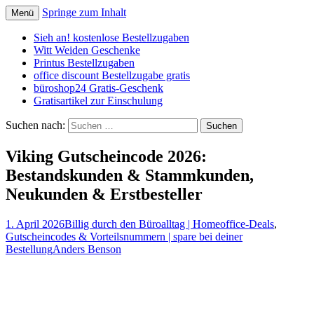
Springe zum Inhalt
Menü
Schnäppchen, Gutscheine & Spartipps:
spaaaren.de
Sieh an! kostenlose Bestellzugaben
günstig einkaufen und billig leben
Witt Weiden Geschenke
Printus Bestellzugaben
office discount Bestellzugabe gratis
büroshop24 Gratis-Geschenk
Gratisartikel zur Einschulung
Suchen nach:
Viking Gutscheincode 2026:
Bestandskunden & Stammkunden,
Neukunden & Erstbesteller
1. April 2026
Billig durch den Büroalltag | Homeoffice-Deals
,
Gutscheincodes & Vorteilsnummern | spare bei deiner
Bestellung
Anders Benson