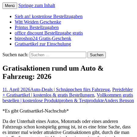
Springe zum Inhalt
Menü
Schnäppchen, Gutscheine & Spartipps:
spaaaren.de
Sieh an! kostenlose Bestellzugaben
günstig einkaufen und billig leben
Witt Weiden Geschenke
Printus Bestellzugaben
office discount Bestellzugabe gratis
büroshop24 Gratis-Geschenk
Gratisartikel zur Einschulung
Suchen nach:
Gratisaktionen rund um Auto &
Fahrzeug: 2026
11. April 2026
Auto-Deals | Schnäppchen fürs Fahrzeug
,
Preisfehler
+ Gratisartikel | kostenlos & gratis Bestellungen
,
Vollkommen gratis
bestellen | kostenlose Produktproben & Testprodukte
Anders Benson
*Es gibt Gratisartikel-Nachschub*
Da der Unterhalt eines Autos, Motorrads oder eines anderen
Fahrzeugs schon kostspielig genug ist, ist es eine feine Sache, dass
es immer mal wieder attraktive Gratisaktionen gibt, durch die man