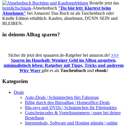
Bestelle jetzt das
heimlichschlank
-Abnehmbuch
"Du bist fett: Klartext beim
Abnehmen"
bei Amazon! Das Buch ist als Taschenbuch oder
Kindle Edition erhältlich. Kaufen, abnehmen, DÜNN SEIN und
BLEIBEN.
in deinem Alltag sparen?
SIcher dir jetzt den spaaaren.de-Ratgeber bei amazon.de!
>>>
Sparen im Haushalt: Weniger Geld im Alltag ausgeben,
minimalistisch leben: Ratgeber mit Tipps, Tricks und anderem
Wirr Warr
gibt es als
Taschenbuch
und
ebook
!
Kategorien
Deals
Auto-Deals | Schnäppchen fürs Fahrzeug
Billig durch den Büroalltag | Homeoffice-Deals
Blu-rays und DVDs | Schnäppchen für Filmjunkies
Gutscheincodes & Vorteilsnummern | spare bei deiner
Bestellung
Internetdeals, Software und Hosting günstig | online