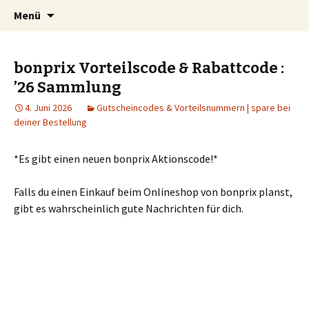
Schnäppchen, Gutscheine & Spartipps:
Springe
Suchen
spaaaren.de
Menü
zum
nach:
günstig einkaufen und billig leben
Inhalt
bonprix Vorteilscode & Rabattcode :
’26 Sammlung
4. Juni 2026
Gutscheincodes & Vorteilsnummern | spare bei
deiner Bestellung
*Es gibt einen neuen bonprix Aktionscode!*
Falls du einen Einkauf beim Onlineshop von bonprix planst,
gibt es wahrscheinlich gute Nachrichten für dich.