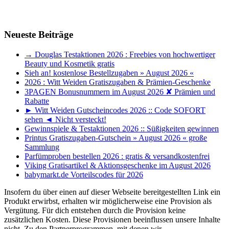
Neueste Beiträge
→ Douglas Testaktionen 2026 : Freebies von hochwertiger
Beauty und Kosmetik gratis
Sieh an! kostenlose Bestellzugaben » August 2026 «
2026 : Witt Weiden Gratiszugaben & Prämien-Geschenke
3PAGEN Bonusnummern im August 2026 ✘ Prämien und
Rabatte
► Witt Weiden Gutscheincodes 2026 :: Code SOFORT
sehen ◄ Nicht versteckt!
Gewinnspiele & Testaktionen 2026 :: Süßigkeiten gewinnen
Printus Gratiszugaben-Gutschein » August 2026 « große
Sammlung
Parfümproben bestellen 2026 : gratis & versandkostenfrei
Viking Gratisartikel & Aktionsgeschenke im August 2026
babymarkt.de Vorteilscodes für 2026
Insofern du über einen auf dieser Webseite bereitgestellten Link ein
Produkt erwirbst, erhalten wir möglicherweise eine Provision als
Vergütung. Für dich entstehen durch die Provision keine
zusätzlichen Kosten. Diese Provisionen beeinflussen unsere Inhalte
nicht. Zu den Partnerprogrammen, mit denen wir