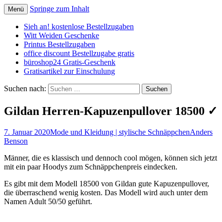
Springe zum Inhalt
Menü
Schnäppchen, Gutscheine & Spartipps:
spaaaren.de
Sieh an! kostenlose Bestellzugaben
günstig einkaufen und billig leben
Witt Weiden Geschenke
Printus Bestellzugaben
office discount Bestellzugabe gratis
büroshop24 Gratis-Geschenk
Gratisartikel zur Einschulung
Suchen nach:
Gildan Herren-Kapuzenpullover 18500 ✓
7. Januar 2020
Mode und Kleidung | stylische Schnäppchen
Anders
Benson
Männer, die es klassisch und dennoch cool mögen, können sich jetzt
mit ein paar Hoodys zum Schnäppchenpreis eindecken.
Es gibt mit dem Modell 18500 von Gildan gute Kapuzenpullover,
die überraschend wenig kosten. Das Modell wird auch unter dem
Namen Adult 50/50 geführt.