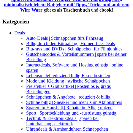
minimalistisch leben: Ratgeber mit Tipps, Tricks und anderem
Wirr Warr
gibt es als
Taschenbuch
und
ebook
!
Kategorien
Deals
Auto-Deals | Schnäppchen fürs Fahrzeug
Billig durch den Büroalltag | Homeoffice-Deals
Blu-rays und DVDs | Schnäppchen für Filmjunkies
Gutscheincodes & Vorteilsnummern | spare bei deiner
Bestellung
Internetdeals, Software und Hosting günstig | online
sparen
Lebensmittel reduziert | billig Essen bestellen
Mode und Kleidung | stylische Schnäppchen
Preisfehler + Gratisartikel | kostenlos & gratis
Bestellungen
Schnäppchen & Angebote | reduziert & billig
Schuhe billig | Sneaker und mehr zum Aktionspreis
Sparen im Haushalt | Rabatte im Alltag nutzen
Sport | Sportbekleidung und -ausrüstung günstig
Technik & Elektronikdeals | sparen bei
Unterhaltsungselektronik
Uhrendeals & Armbanduhren Schnäppchen