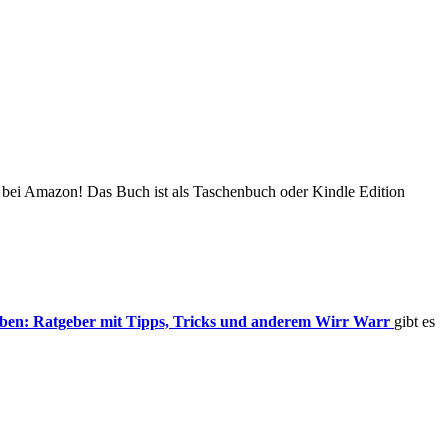
bei Amazon! Das Buch ist als Taschenbuch oder Kindle Edition
leben: Ratgeber mit Tipps, Tricks und anderem Wirr Warr
gibt es