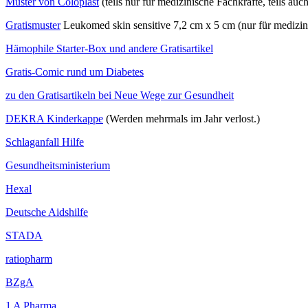
Muster von Coloplast
(teils nur für medizinische Fachkräfte, teils au
Gratismuster
Leukomed skin sensitive 7,2 cm x 5 cm (nur für medizin
Hämophile Starter-Box und andere Gratisartikel
Gratis-Comic rund um Diabetes
zu den Gratisartikeln bei Neue Wege zur Gesundheit
DEKRA Kinderkappe
(Werden mehrmals im Jahr verlost.)
Schlaganfall Hilfe
Gesundheitsministerium
Hexal
Deutsche Aidshilfe
STADA
ratiopharm
BZgA
1 A Pharma