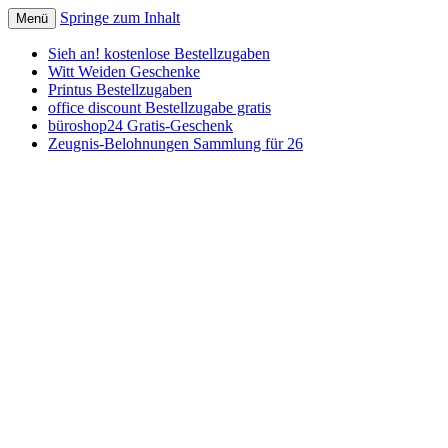
Springe zum Inhalt
Menü
Schnäppchen, Gutscheine & Spartipps: güns
spaaaren.de
Sieh an! kostenlose Bestellzugaben
Witt Weiden Geschenke
Printus Bestellzugaben
office discount Bestellzugabe gratis
büroshop24 Gratis-Geschenk
Zeugnis-Belohnungen Sammlung für 26