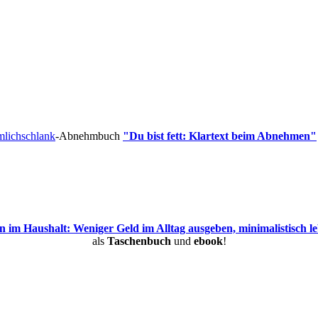
mlichschlank
-Abnehmbuch
"Du bist fett: Klartext beim Abnehmen"
 im Haushalt: Weniger Geld im Alltag ausgeben, minimalistisch 
als
Taschenbuch
und
ebook
!