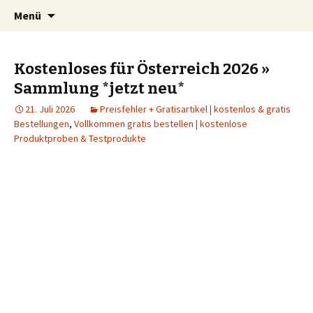
Schnäppchen, Gutscheine & Spartipps:
Springe
Suchen
spaaaren.de
Menü
zum
nach:
günstig einkaufen und billig leben
Inhalt
Kostenloses für Österreich 2026 »
Sammlung *jetzt neu*
21. Juli 2026
Preisfehler + Gratisartikel | kostenlos & gratis
Bestellungen
,
Vollkommen gratis bestellen | kostenlose
Produktproben & Testprodukte