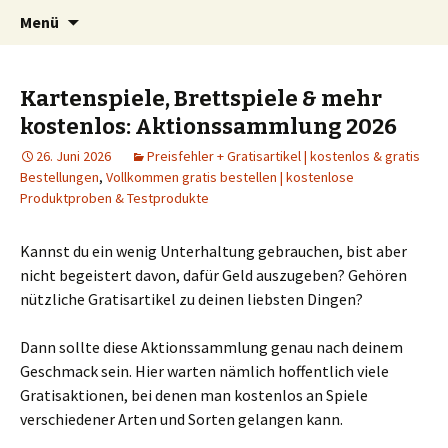
Schnäppchen, Gutscheine & Spartipps:
Springe
Suchen
spaaaren.de
Menü
zum
nach:
günstig einkaufen und billig leben
Inhalt
Kartenspiele, Brettspiele & mehr
kostenlos: Aktionssammlung 2026
26. Juni 2026
Preisfehler + Gratisartikel | kostenlos & gratis
Bestellungen
,
Vollkommen gratis bestellen | kostenlose
Produktproben & Testprodukte
Kannst du ein wenig Unterhaltung gebrauchen, bist aber
nicht begeistert davon, dafür Geld auszugeben? Gehören
nützliche Gratisartikel zu deinen liebsten Dingen?
Dann sollte diese Aktionssammlung genau nach deinem
Geschmack sein. Hier warten nämlich hoffentlich viele
Gratisaktionen, bei denen man kostenlos an Spiele
verschiedener Arten und Sorten gelangen kann.