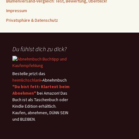
Blumenversand-Vergleich: Test, Bewertung, Überblick!
Impressum
Privatsphäre & Datenschutz
Du fühlst dich zu dick?
Bestelle jetzt das
heimlichschlank
-Abnehmbuch
"Du bist fett: Klartext beim
Abnehmen"
bei Amazon! Das
Buch ist als Taschenbuch oder
Kindle Edition erhältlich.
Kaufen, abnehmen, DÜNN SEIN
und BLEIBEN.