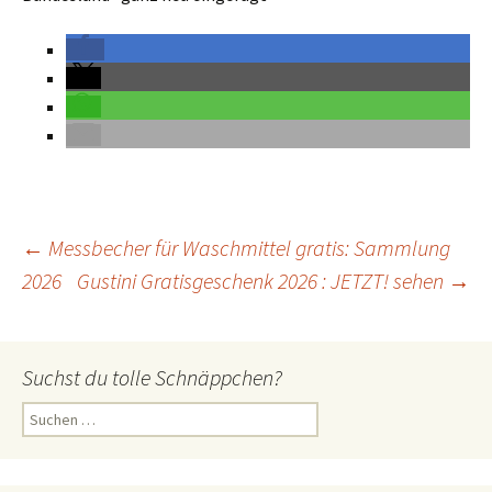
←
Messbecher für Waschmittel gratis: Sammlung
2026
Gustini Gratisgeschenk 2026 : JETZT! sehen
→
Beitrags-
Navigation
Suchst du tolle Schnäppchen?
S
u
c
h