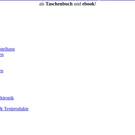
als
Taschenbuch
und
ebook
!
stellung
en
en
ektronik
 & Testprodukte