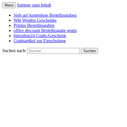
Springe zum Inhalt
Menü
Schnäppchen, Gutscheine & Spartipps: güns
spaaaren.de
Sieh an! kostenlose Bestellzugaben
Witt Weiden Geschenke
Printus Bestellzugaben
office discount Bestellzugabe gratis
büroshop24 Gratis-Geschenk
Gratisartikel zur Einschulung
Suchen nach: