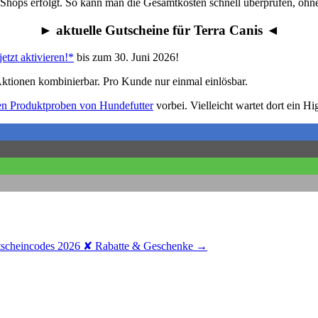
Shops erfolgt. So kann man die Gesamtkosten schnell überprüfen, ohne 
► aktuelle Gutscheine für Terra Canis ◄
zt aktivieren!*
bis zum 30. Juni 2026!
tionen kombinierbar. Pro Kunde nur einmal einlösbar.
en Produktproben von Hundefutter
vorbei. Vielleicht wartet dort ein Hi
heincodes 2026 ✘ Rabatte & Geschenke
→