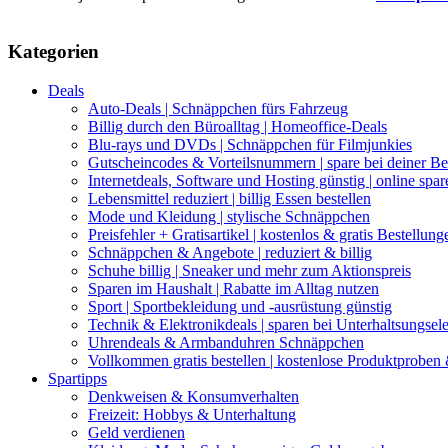
Kategorien
Deals
Auto-Deals | Schnäppchen fürs Fahrzeug
Billig durch den Büroalltag | Homeoffice-Deals
Blu-rays und DVDs | Schnäppchen für Filmjunkies
Gutscheincodes & Vorteilsnummern | spare bei deiner Be
Internetdeals, Software und Hosting günstig | online spar
Lebensmittel reduziert | billig Essen bestellen
Mode und Kleidung | stylische Schnäppchen
Preisfehler + Gratisartikel | kostenlos & gratis Bestellung
Schnäppchen & Angebote | reduziert & billig
Schuhe billig | Sneaker und mehr zum Aktionspreis
Sparen im Haushalt | Rabatte im Alltag nutzen
Sport | Sportbekleidung und -ausrüstung günstig
Technik & Elektronikdeals | sparen bei Unterhaltsungsel
Uhrendeals & Armbanduhren Schnäppchen
Vollkommen gratis bestellen | kostenlose Produktproben
Spartipps
Denkweisen & Konsumverhalten
Freizeit: Hobbys & Unterhaltung
Geld verdienen