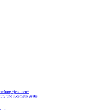
mmlung *jetzt neu*
uty und Kosmetik gratis
atte