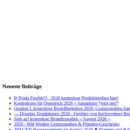
Neueste Beiträge
ᐅ Prada Freebie?! : 2026 kostenlose Produktproben hier!
Kostenloses für Österreich 2026 » Sammlung *jetzt neu*
creation L kostenlose Bestellbeigaben 2026: Gratiszugaben-Sa
→ Douglas Testaktionen 2026 : Freebies von hochwertiger Bea
Sieh an! kostenlose Bestellzugaben » August 2026 «
2026 : Witt Weiden Gratiszugaben & Prämien-Geschenke
3PAGEN Bonusnummern im August 2026 ✘ Prämien und Rab