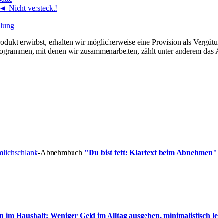
 Nicht versteckt!
mlung
Produkt erwirbst, erhalten wir möglicherweise eine Provision als Vergüt
rprogrammen, mit denen wir zusammenarbeiten, zählt unter anderem da
mlichschlank
-Abnehmbuch
"Du bist fett: Klartext beim Abnehmen"
 im Haushalt: Weniger Geld im Alltag ausgeben, minimalistisch 