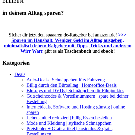
BLEIBEN.
in deinem Alltag sparen?
SIcher dir jetzt den spaaaren.de-Ratgeber bei amazon.de!
>>>
Sparen im Haushalt: Weniger Geld im Alltag ausgeben,
minimalistisch leben: Ratgeber mit Tipps, Tricks und anderem
Wirr Warr
gibt es als
Taschenbuch
und
ebook
!
Kategorien
Deals
Auto-Deals | Schnäppchen fürs Fahrzeug
Billig durch den Büroalltag | Homeoffice-Deals
Blu-rays und DVDs | Schnäppchen für Filmjunkies
Gutscheincodes & Vorteilsnummern | spare bei deiner
Bestellung
Internetdeals, Software und Hosting günstig | online
sparen
Lebensmittel reduziert | billig Essen bestellen
Mode und Kleidung | stylische Schnäppchen
Preisfehler + Gratisartikel | kostenlos & gratis
Bestellungen