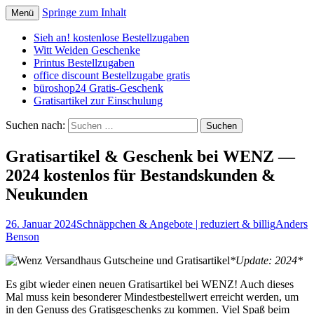
Springe zum Inhalt
Menü
Schnäppchen, Gutscheine & Spartipps:
spaaaren.de
Sieh an! kostenlose Bestellzugaben
günstig einkaufen und billig leben
Witt Weiden Geschenke
Printus Bestellzugaben
office discount Bestellzugabe gratis
büroshop24 Gratis-Geschenk
Gratisartikel zur Einschulung
Suchen nach:
Gratisartikel & Geschenk bei WENZ —
2024 kostenlos für Bestandskunden &
Neukunden
26. Januar 2024
Schnäppchen & Angebote | reduziert & billig
Anders
Benson
*Update: 2024*
Es gibt wieder einen neuen Gratisartikel bei WENZ! Auch dieses
Mal muss kein besonderer Mindestbestellwert erreicht werden, um
in den Genuss des Gratisgeschenks zu kommen. Viel Spaß beim