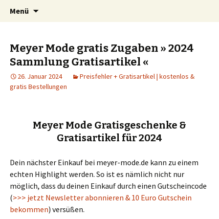
Schnäppchen, Gutscheine & Spartipps:
Springe
Suchen
spaaaren.de
Menü
zum
nach:
günstig einkaufen und billig leben
Inhalt
Meyer Mode gratis Zugaben » 2024
Sammlung Gratisartikel «
26. Januar 2024
Preisfehler + Gratisartikel | kostenlos &
gratis Bestellungen
Meyer Mode Gratisgeschenke &
Gratisartikel für 2024
Dein nächster Einkauf bei meyer-mode.de kann zu einem
echten Highlight werden. So ist es nämlich nicht nur
möglich, dass du deinen Einkauf durch einen Gutscheincode
(
>>> jetzt Newsletter abonnieren & 10 Euro Gutschein
bekommen
) versüßen.