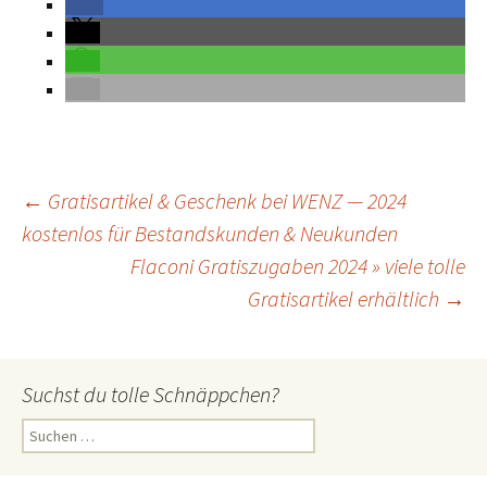
←
Gratisartikel & Geschenk bei WENZ — 2024
kostenlos für Bestandskunden & Neukunden
Beitrags-
Navigation
Flaconi Gratiszugaben 2024 » viele tolle
Gratisartikel erhältlich
→
Suchst du tolle Schnäppchen?
S
u
c